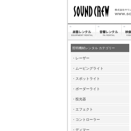
照明機材レンタル カテゴリー
・
レーザー
・
ムービングライト
・
スポットライト
・
ボーダーライト
・
投光器
・
エフェクト
・
コントローラー
・
ディマー